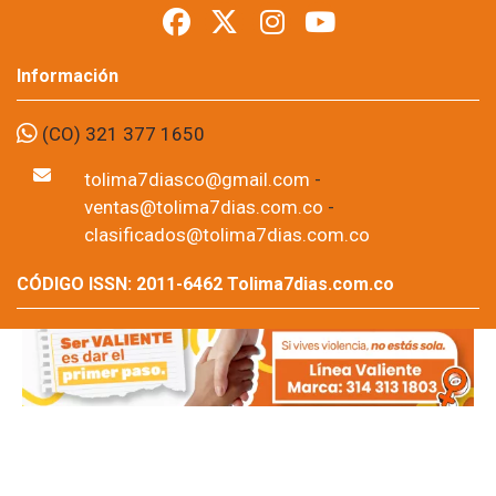
municiones
Foto: suministrada a Tolima7Días.
11 de Jun, 2026
La justicia ordenó medida de aseguramiento en centro 
carcelario contra dos personas señaladas de almacenar 
estupefacientes y municiones en el municipio de Honda, Tolima. 
La decisión fue adoptada por un juez de control de garantías 
tras una solicitud presentada por la Fiscalía General de la 
Nación, luego de un operativo realizado en varios sectores de la 
población.