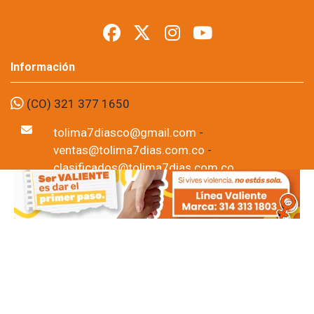
antecedentes
judiciales
Foto: suministrada a Tolima7Días.
11 de Jun, 2026
Un hombre de 31 años, identificado por las autoridades con el 
alias de “Penagos”, fue capturado en el barrio Modelia de Ibagué 
luego de que uniformados le encontraran 153 dosis de bazuco 
que, según la investigación preliminar, estarían destinadas a la 
comercialización en el norte de la ciudad. El procedimiento se 
realizó durante labores de patrullaje y control desarrolladas por 