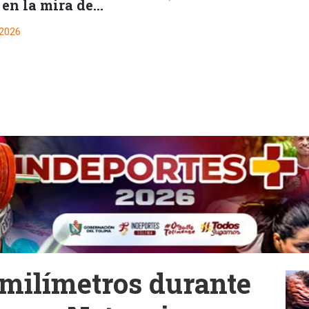
homicida
 en la mira de
D
oridades del
l
 2026
c
10
 milímetros durante