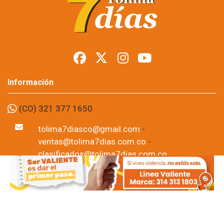
señalados de
almacenar drogas y
municiones
Foto: suministrada a Tolima7Días.
11 de Jun, 2026
La justicia ordenó medida de aseguramiento en centro 
carcelario contra dos personas señaladas de almacenar 
estupefacientes y municiones en el municipio de Honda, Tolima. 
La decisión fue adoptada por un juez de control de garantías 
tras una solicitud presentada por la Fiscalía General de la 
Nación, luego de un operativo realizado en varios sectores de la 