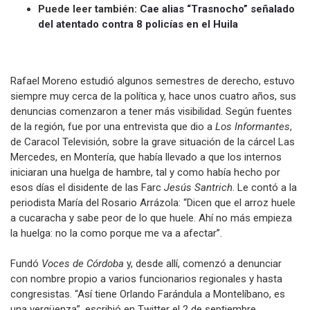
Puede leer también:
Cae alias “Trasnocho” señalado
del atentado contra 8 policías en el Huila
Rafael Moreno estudió algunos semestres de derecho, estuvo
siempre muy cerca de la política y, hace unos cuatro años, sus
denuncias comenzaron a tener más visibilidad. Según fuentes
de la región, fue por una entrevista que dio a
Los Informantes
,
de Caracol Televisión, sobre la grave situación de la cárcel Las
Mercedes, en Montería, que había llevado a que los internos
iniciaran una huelga de hambre, tal y como había hecho por
esos días el disidente de las Farc
Jesús Santrich
. Le contó a la
periodista María del Rosario Arrázola: “Dicen que el arroz huele
a cucaracha y sabe peor de lo que huele. Ahí no más empieza
la huelga: no la como porque me va a afectar”.
Fundó
Voces de Córdoba
y, desde allí, comenzó a denunciar
con nombre propio a varios funcionarios regionales y hasta
congresistas. “Así tiene Orlando Farándula a Montelíbano, es
una vergüenza”, escribió en Twitter el 2 de septiembre,