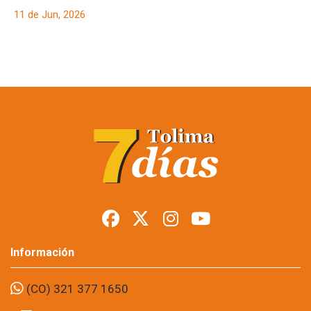
11 de Jun, 2026
Cárcel para dos
señalados de
almacenar drogas y
municiones
Foto: suministrada a Tolima7Días.
11 de Jun, 2026