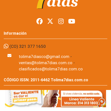
Información
(CO) 321 377 1650
tolima7diasco@gmail.com
-
ventas@tolima7dias.com.co
-
clasificados@tolima7dias.com.co
CÓDIGO ISSN: 2011-6462 Tolima7dias.com.co
Tolima7dias.com.co - Prohibida su reproducción total o
parcial, así como su traducción a cualquier idioma sin
autorización escrita de su titular. Noticias de Ibagué-
Tolima, Colombia y el mundo.