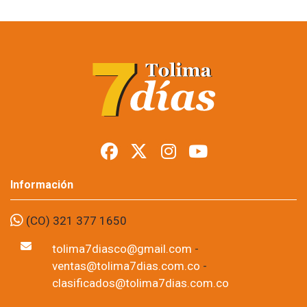
Más de 20.000
personas cerraron la
Semana del
Campesino en Ibagué
Foto: suministrada a Tolima7Días.
11 de Jun, 2026
La Semana del Campesino 2026 concluyó en Ibagué con un 
concierto de clausura que reunió a más de 20.000 asistentes, 