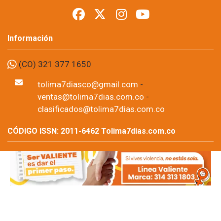
presidencial
Foto: suministrada a Tolima7Días.
06 de Aug, 2026
Los permisos para portar armas de fuego y armas traumáticas
quedaron suspendidos temporalmente en todo el
departamento del Tolima desde este jueves 6 de agosto y
hasta las 11:59 de la noche del domingo 9 de agosto. La
medida fue adoptada por la Sexta Brigada del Ejército Nacional
como parte de las disposiciones de seguridad previstas para la
posesión presidencial correspondiente al periodo 2026-2030.
Por: Editor Región,
Tolima7dias.com.co