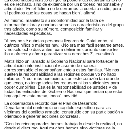
La gobernadora insistió en que la postura del departamento no
es de rechazo, sino de exigencia por un proceso responsable y
articulado. “En el Tolima no le cerramos la puerta a nadie, pero
sí pedimos que las cosas se hagan bien”, afirmó.
Asimismo, manifestó su inconformidad por la falta de
información clara y oportuna sobre las características del grupo
trasladado, como su número, composición familiar y
necesidades específicas.
“A hoy no sé cuántas personas llegaron del Catatumbo, ni
cuántos niños o mujeres hay. ¿No era más fácil sentarse antes,
y no solo ocho días antes, para definir en conjunto qué se les
iba a ofrecer y cómo garantizar sus derechos?”, cuestionó.
Matiz hizo un llamado al Gobierno Nacional para fortalecer la
articulación interinstitucional y asumir de manera
corresponsable el acompañamiento a estas familias. “No nos
suelten la responsabilidad a las regiones porque yo no hago
milagros. Y por más que quiera, con este corazón tan grande
que tengo, no tengo todos los recursos ni los suficientes para
poder cumplirles. Esa es la responsabilidad de ustedes y de
todas las entidades del Gobierno Nacional que tenían que estar
hoy aquí en esta mesa, todos”, advirtió.
La gobernadora recordó que el Plan de Desarrollo
Departamental contempla un capítulo específico para las
víctimas del conflicto armado, construido con su participación y
orientado a generar acciones concretas.
“Con los reincorporados hemos trabajado desde la realidad, no
desde el discurso. Aquí muchos hemos sido víctimas de la