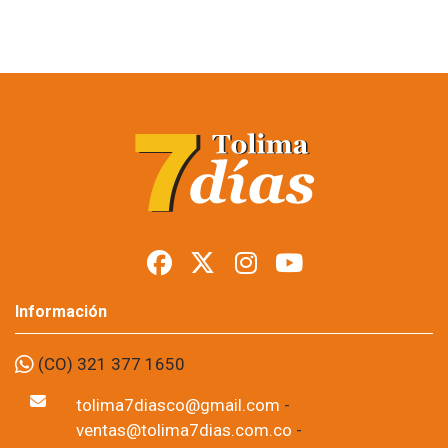
Información
(CO) 321 377 1650
tolima7diasco@gmail.com
-
ventas@tolima7dias.com.co
-