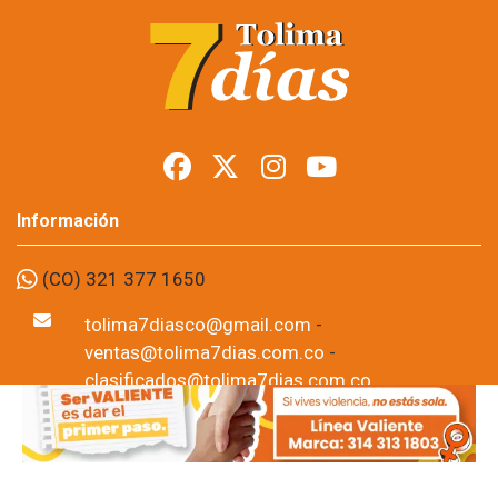
recaudar $4.885
millones por
exenciones
tributarias
Foto: suministrada a Tolima7Días.
14 de Jul, 2026
Durante el primer semestre de 2026, el Municipio de Ibagué 
concedió 239 exoneraciones tributarias que representan más de 