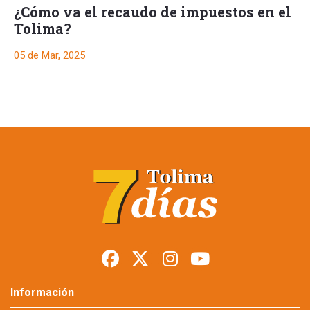
¿Cómo va el recaudo de impuestos en el
Tolima?
05 de Mar, 2025
Ibagué dejó de
recaudar $4.885
millones por
exenciones
tributarias