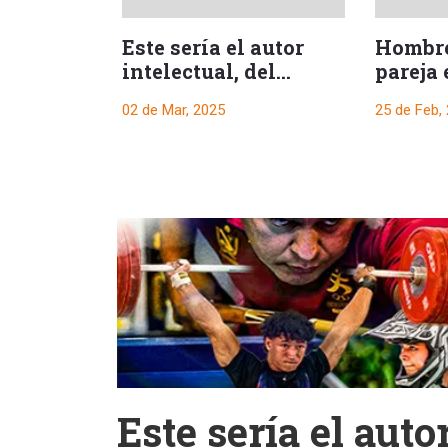
Este sería el autor
Hombre
intelectual, del
pareja 
asesinato de
de Rio
02 de Mar, 2025
25 de Feb,
ingeniero en el sur
del Tolima
Este sería el autor