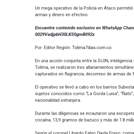
Un mega operativo de la Policía en Ataco permitió
armas y dinero en efectivo.
Encuentre contenido exclusivo en WhatsApp Chann
0029VadjpbH30LKS0gmB092x
Por: Editor Región.
Tolima7dias.com.co
En una acción conjunta entre la SIJIN, inteligenci
Tolima, se realizaron tres allanamientos simultáne
capturados en flagrancia, decomiso de armas de f
El operativo se llevó a cabo en los barrios Subest
sujetos conocidos como “La Gorda Luisa”, “Ñato”, 
nacionalidad extranjera.
Durante las diligencias se incautaron una escope
cocaína, 13,9 gramos de bazuco y más de 1.8 mill
Según el coronel Libardo Fabio Ojeda Eraso, coma