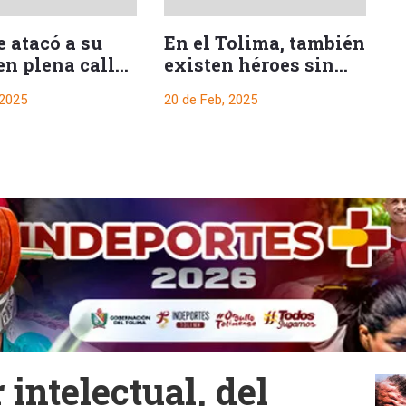
 atacó a su
En el Tolima, también
B
en plena calle
existen héroes sin
C
blanco
capa. Aquí una
c
 2025
20 de Feb, 2025
17
conmovedora
e
historia
 intelectual, del