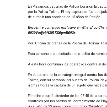
En Playarrica, patrullas de Policía lograron la cap
por la Policía Tolima. El hoy capturado fue cobija
de cumplir una condena de 15 años de Prisión.
Encuentre contenido exclusivo en WhatsApp Chann
0029VadjpbH30LKS0gmB092x
Por: Oficina de prensa de la Policía del Tolima.
Tol
Esta persona era solicitada por el delito de homic
A esta hora continúan los operativos contra el del
En desarrollo de la estrategia integral contra los 
Tolima, con su personal del puesto de Policía Playa
últimas horas la captura de un sujeto que hace par
El hecho ocurrió alrededor de las 05:45 de la tar
controles por los barrios del corregimiento de Pla
un sujeto de 23 años conocido como “Willinton”, q