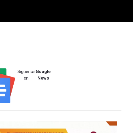
Síguenos
Google
en
News