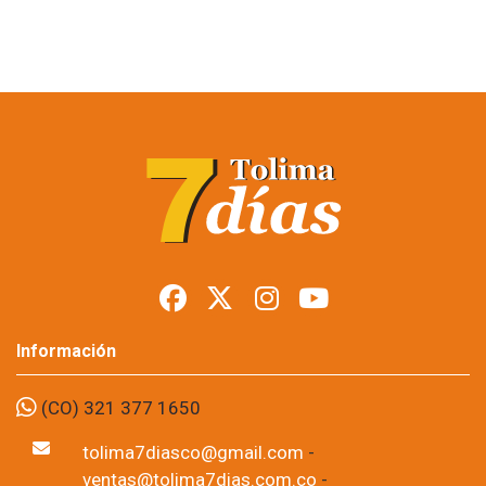
Más de 20.000
personas cerraron la
Semana del
Campesino en Ibagué
Foto: suministrada a Tolima7Días.
11 de Jun, 2026