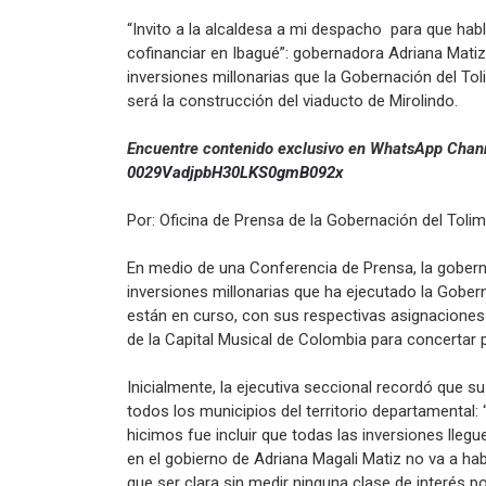
“Invito a la alcaldesa a mi despacho para que hab
cofinanciar en Ibagué”: gobernadora Adriana Matiz
inversiones millonarias que la Gobernación del To
será la construcción del viaducto de Mirolindo.
Encuentre contenido exclusivo en WhatsApp Chann
0029VadjpbH30LKS0gmB092x
Por: Oficina de Prensa de la Gobernación del Toli
En medio de una Conferencia de Prensa, la gobern
inversiones millonarias que ha ejecutado la Gober
están en curso, con sus respectivas asignaciones p
de la Capital Musical de Colombia para concertar 
Inicialmente, la ejecutiva seccional recordó que 
todos los municipios del territorio departamental:
hicimos fue incluir que todas las inversiones lleg
en el gobierno de Adriana Magali Matiz no va a ha
que ser clara sin medir ninguna clase de interés po