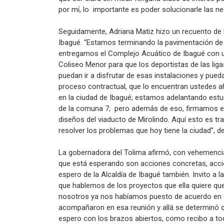
por mí, lo importante es poder solucionarle las ne
Seguidamente, Adriana Matiz hizo un recuento de l
Ibagué. “Estamos terminando la pavimentación de 
entregamos el Complejo Acuático de Ibagué con u
Coliseo Menor para que los deportistas de las liga
puedan ir a disfrutar de esas instalaciones y pued
proceso contractual, que lo encuentran ustedes a
en la ciudad de Ibagué; estamos adelantando estu
de la comuna 7; pero además de eso, firmamos en 
diseños del viaducto de Mirolindo. Aquí esto es tr
resolver los problemas que hoy tiene la ciudad”, de
La gobernadora del Tolima afirmó, con vehemenci
que está esperando son acciones concretas, accio
espero de la Alcaldía de Ibagué también. Invito a 
que hablemos de los proyectos que ella quiere que
nosotros ya nos habíamos puesto de acuerdo en
acompañaron en esa reunión y allá se determinó qu
espero con los brazos abiertos, como recibo a to