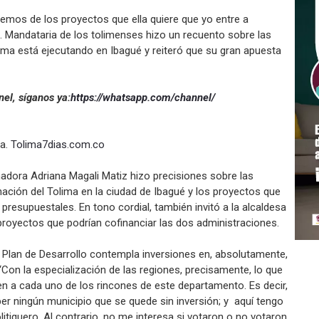
lemos de los proyectos que ella quiere que yo entre a
. Mandataria de los tolimenses hizo un recuento sobre las
lima está ejecutando en Ibagué y reiteró que su gran apuesta
el, síganos ya:
https://whatsapp.com/channel/
ma.
Tolima7dias.com.co
adora Adriana Magali Matiz hizo precisiones sobre las
nación del Tolima en la ciudad de Ibagué y los proyectos que
resupuestales. En tono cordial, también invitó a la alcaldesa
proyectos que podrían cofinanciar las dos administraciones.
su Plan de Desarrollo contempla inversiones en, absolutamente,
 “Con la especialización de las regiones, precisamente, lo que
uen a cada uno de los rincones de este departamento. Es decir,
ber ningún municipio que se quede sin inversión; y aquí tengo
litiquero. Al contrario, no me interesa si votaron o no votaron