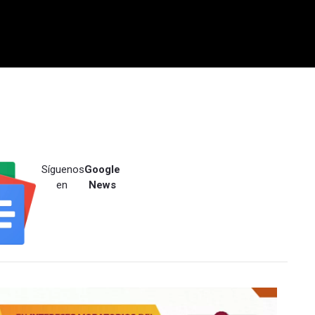
Síguenos
Google
en
News