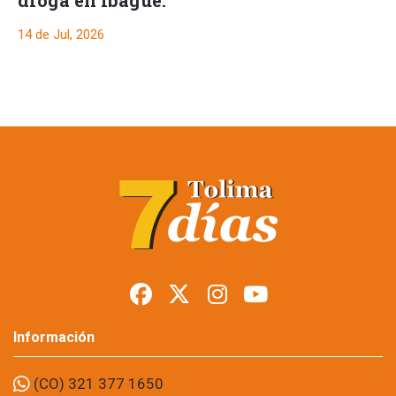
droga en Ibagué.
14 de Jul, 2026
Autoridades
refuerzan seguridad
y recuperan espacio
público en el centro
de Ibagué