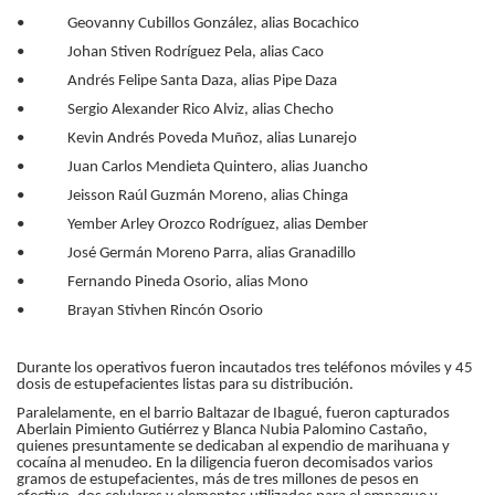
• Geovanny Cubillos González, alias Bocachico
• Johan Stiven Rodríguez Pela, alias Caco
• Andrés Felipe Santa Daza, alias Pipe Daza
• Sergio Alexander Rico Alviz, alias Checho
• Kevin Andrés Poveda Muñoz, alias Lunarejo
• Juan Carlos Mendieta Quintero, alias Juancho
• Jeisson Raúl Guzmán Moreno, alias Chinga
• Yember Arley Orozco Rodríguez, alias Dember
• José Germán Moreno Parra, alias Granadillo
• Fernando Pineda Osorio, alias Mono
• Brayan Stivhen Rincón Osorio
Durante los operativos fueron incautados tres teléfonos móviles y 45
dosis de estupefacientes listas para su distribución.
Paralelamente, en el barrio Baltazar de Ibagué, fueron capturados
Aberlain Pimiento Gutiérrez y Blanca Nubia Palomino Castaño,
quienes presuntamente se dedicaban al expendio de marihuana y
cocaína al menudeo. En la diligencia fueron decomisados varios
gramos de estupefacientes, más de tres millones de pesos en