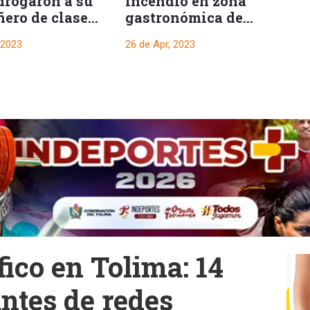
drogaron a su
Incendio en zona
I
ero de clase
gastronómica de
s
gra, el jóven
Ibagué, dejó una
o
 2023
26 de Apr, 2023
21
ntoxicado
persona con asfixia
fico en Tolima: 14
ntes de redes