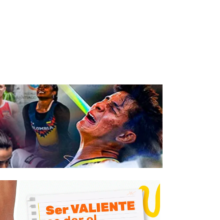
bagué cumple 8 años
La prensa tolimense
in piscinas
lamenta la partida d
límpicas
Edgar Coronado
 de Mar, 2023
21 de Feb, 2023