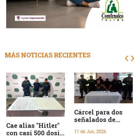
MÁS NOTICIAS RECIENTES
Cárcel para dos
señalados de
Cae alias "Hitler"
almacenar drogas
con casi 500 dosis
11 de Jun, 2026
y municiones