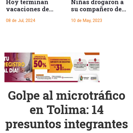
Hoy terminan
Niñas drogaron a
vacaciones de
su compañero de
mitad de año, y
clase con viagra,
08 de Jul, 2024
10 de May, 2023
estudiantes
el jóven está
regresan a clase
intoxicado
Golpe al microtráfico
en Tolima: 14
presuntos integrantes