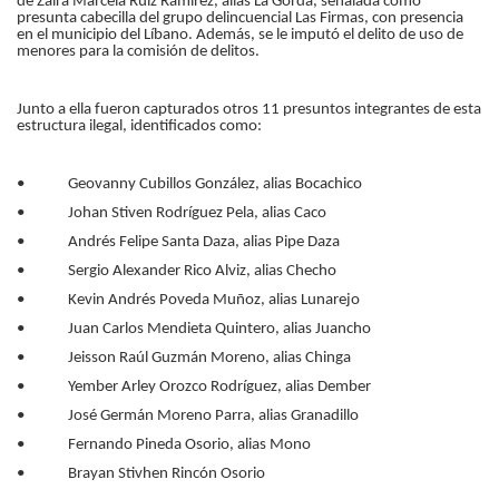
de Zaira Marcela Ruíz Ramírez, alias La Gorda, señalada como
presunta cabecilla del grupo delincuencial Las Firmas, con presencia
en el municipio del Líbano. Además, se le imputó el delito de uso de
menores para la comisión de delitos.
Junto a ella fueron capturados otros 11 presuntos integrantes de esta
estructura ilegal, identificados como:
• Geovanny Cubillos González, alias Bocachico
• Johan Stiven Rodríguez Pela, alias Caco
• Andrés Felipe Santa Daza, alias Pipe Daza
• Sergio Alexander Rico Alviz, alias Checho
• Kevin Andrés Poveda Muñoz, alias Lunarejo
• Juan Carlos Mendieta Quintero, alias Juancho
• Jeisson Raúl Guzmán Moreno, alias Chinga
• Yember Arley Orozco Rodríguez, alias Dember
• José Germán Moreno Parra, alias Granadillo
• Fernando Pineda Osorio, alias Mono
• Brayan Stivhen Rincón Osorio