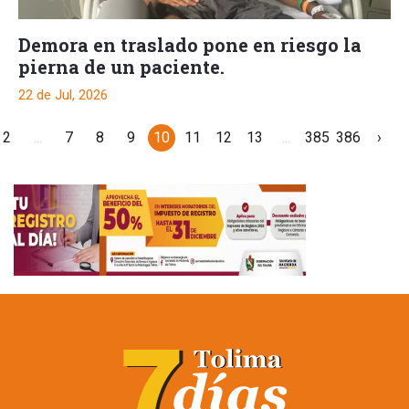
Demora en traslado pone en riesgo la
pierna de un paciente.
22 de Jul, 2026
2
...
7
8
9
10
11
12
13
...
385
386
›