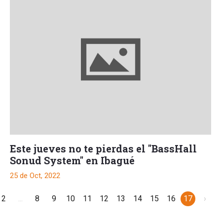
Este jueves no te pierdas el "BassHall
Sonud System" en Ibagué
25 de Oct, 2022
2
...
8
9
10
11
12
13
14
15
16
17
›