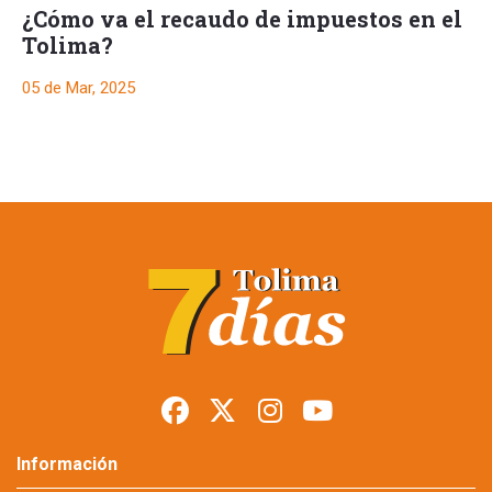
¿Cómo va el recaudo de impuestos en el
Tolima?
05 de Mar, 2025
Ibagué dejó de
recaudar $4.885
millones por
exenciones
tributarias