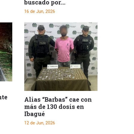
buscado por
narcotráfico
16 de Jun, 2026
nte
Alias “Barbas” cae con
más de 130 dosis en
Ibagué
12 de Jun, 2026