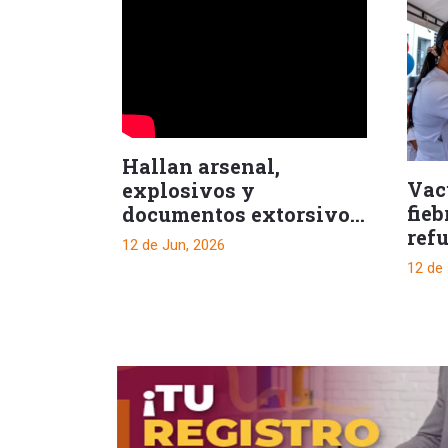
Hallan arsenal,
Vac
explosivos y
fieb
documentos extorsivos
refu
en Chaparral
12 de Jun, 2026
Mun
12 de