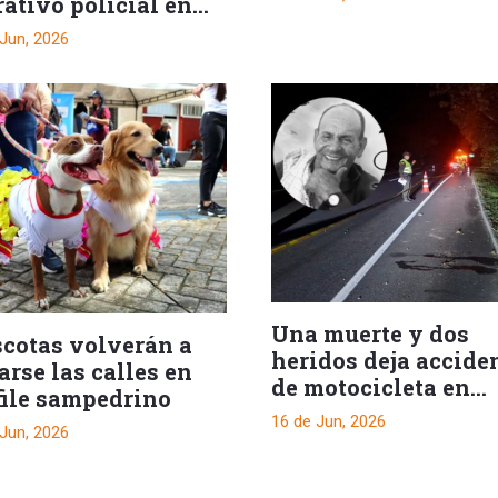
ativo policial en
co
 Jun, 2026
Una muerte y dos
cotas volverán a
heridos deja accide
rse las calles en
de motocicleta en
file sampedrino
Tolima
16 de Jun, 2026
 Jun, 2026