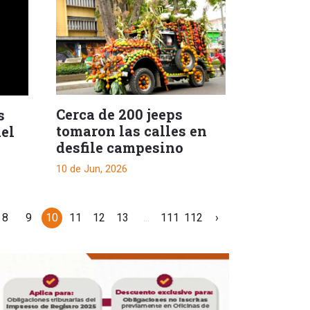
Cerca de 200 jeeps
s
tomaron las calles en
del
desfile campesino
10 de Jun, 2026
8
9
10
11
12
13
...
111
112
›