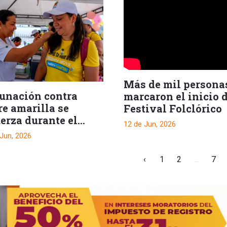
Más de mil persona
unación contra
marcaron el inicio 
re amarilla se
Festival Folclórico
erza durante el
12 de Jun, 2026
dial
 Jun, 2026
‹
1
2
...
7