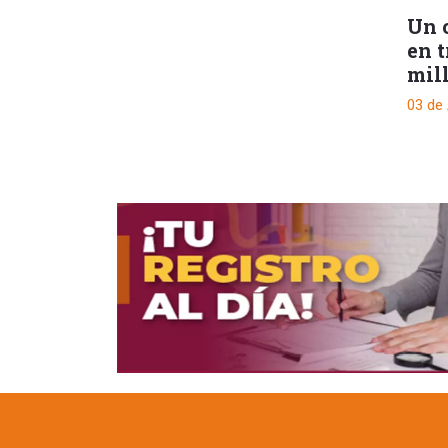
Un 
en 
mil
03 de