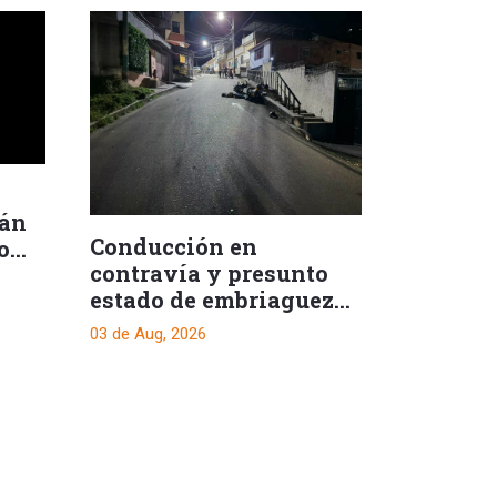
rán
Conducción en
o
contravía y presunto
estado de embriaguez
dejan un muerto
03 de Aug, 2026