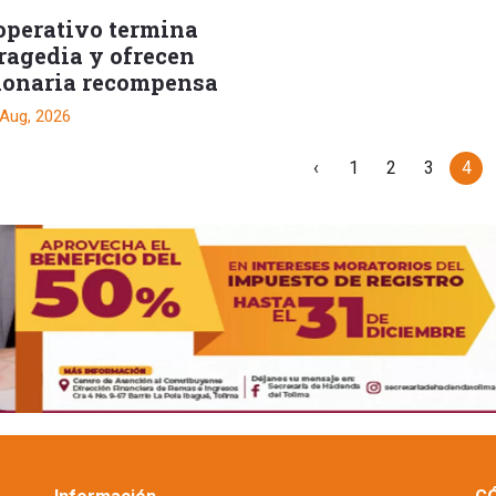
operativo termina
tragedia y ofrecen
lonaria recompensa
 Aug, 2026
‹
1
2
3
4