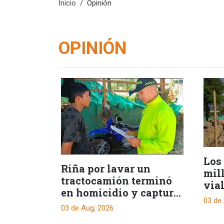
Inicio
Opinión
OPINIÓN
Los
Riña por lavar un
mil
tractocamión terminó
via
en homicidio y captura
03 de
de un presunto
03 de Aug, 2026
responsable