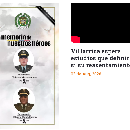
Villarrica espera
estudios que defini
si su reasentamient
será una realidad
03 de Aug, 2026