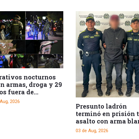
rativos nocturnos
an armas, droga y 29
os fuera de
culación
 Aug, 2026
Presunto ladrón
terminó en prisión 
asalto con arma bla
03 de Aug, 2026