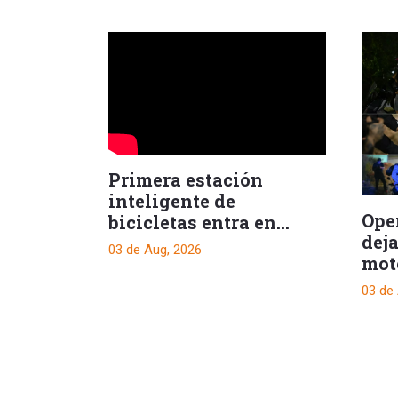
Primera estación
inteligente de
Ope
bicicletas entra en
dej
operación en Ibagué
03 de Aug, 2026
mot
cir
03 de