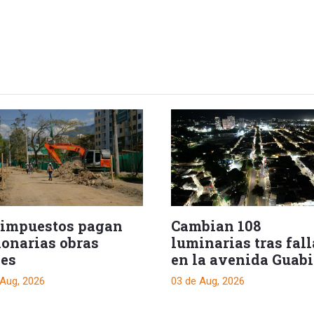
 impuestos pagan
Cambian 108
lonarias obras
luminarias tras fall
les
en la avenida Guab
 Aug, 2026
03 de Aug, 2026