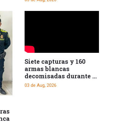
Siete capturas y 160
armas blancas
decomisadas durante el
fin de semana
03 de Aug, 2026
tras
nca