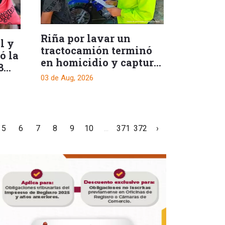
Riña por lavar un
l y
tractocamión terminó
ó la
en homicidio y captura
8
de un presunto
03 de Aug, 2026
responsable
5
6
7
8
9
10
...
371
372
›