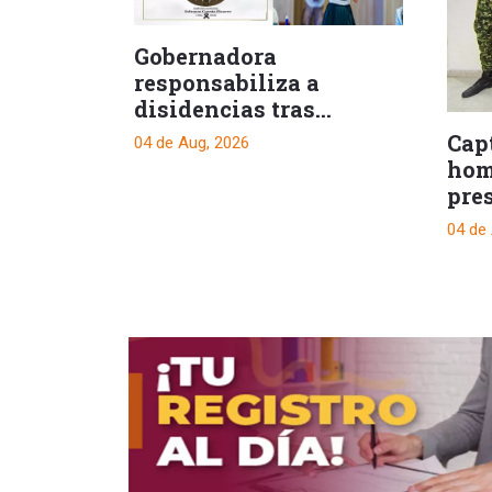
Gobernadora
responsabiliza a
disidencias tras
asesinato de dos
Cap
04 de Aug, 2026
policías en Ataco
hom
pre
sex
04 de