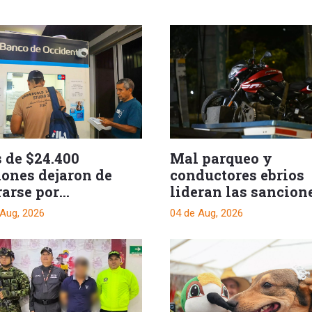
 de $24.400
Mal parqueo y
lones dejaron de
conductores ebrios
rarse por
lideran las sancion
cuentos del predial
de tránsito en Ibag
 Aug, 2026
04 de Aug, 2026