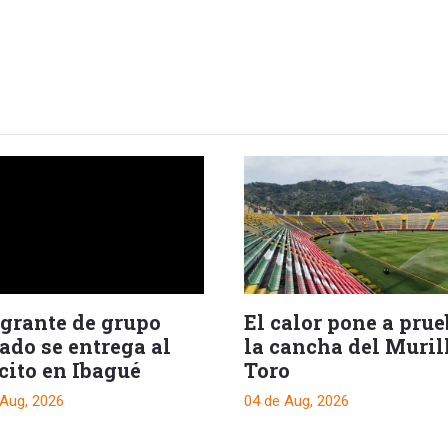
egrante de grupo
El calor pone a pru
ado se entrega al
la cancha del Muril
cito en Ibagué
Toro
 Aug, 2026
04 de Aug, 2026