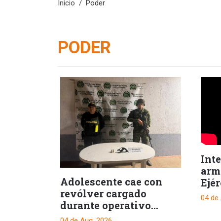
Inicio
Poder
PODER
Int
arm
Adolescente cae con
Ejér
revólver cargado
04 de
durante operativo
nocturno en Ataco
04 de Aug, 2026