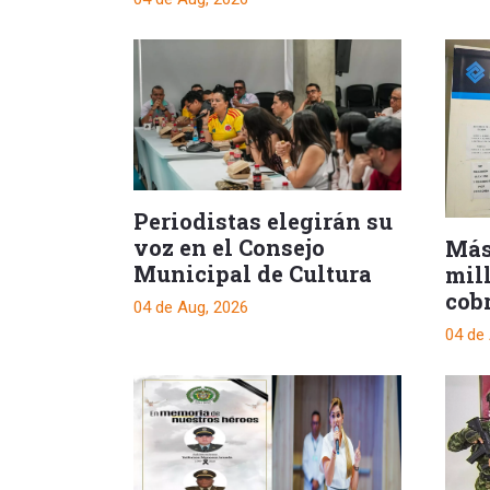
Periodistas elegirán su
voz en el Consejo
Más
Municipal de Cultura
mil
cob
04 de Aug, 2026
des
04 de