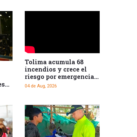
Tolima acumula 68
incendios y crece el
riesgo por emergencias
simultáneas
es
04 de Aug, 2026
ué