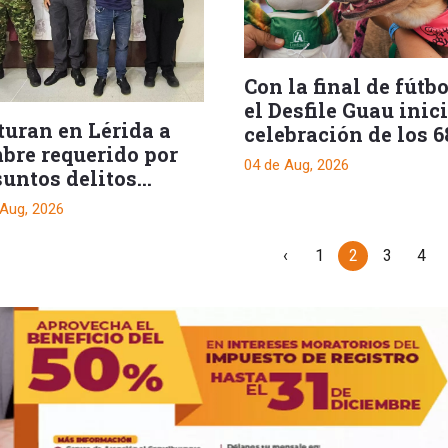
Con la final de fútbo
el Desfile Guau inici
turan en Lérida a
celebración de los 6
bre requerido por
años de Comfenalco
04 de Aug, 2026
suntos delitos
Tolima
uales
 Aug, 2026
‹
1
2
3
4