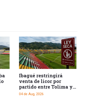
eba
Ibagué restringirá
lo
venta de licor por
partido entre Tolima y
Medellín
04 de Aug, 2026