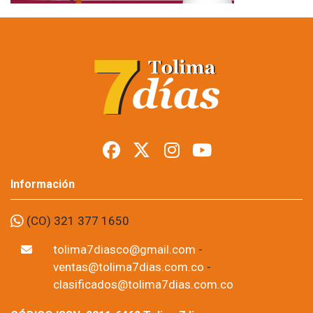
Información
(CO) 321 377 1650
tolima7diasco@gmail.com
-
ventas@tolima7dias.com.co
-
clasificados@tolima7dias.com.co