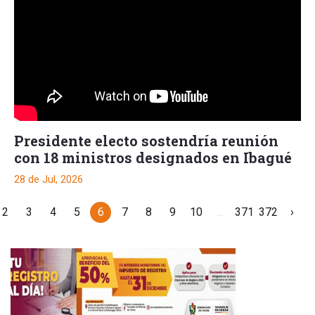
Presidente electo sostendría reunión
con 18 ministros designados en Ibagué
28 de Jul, 2026
2
3
4
5
6
7
8
9
10
...
371
372
›