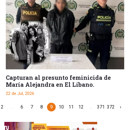
Capturan al presunto feminicida de
María Alejandra en El Líbano.
22 de Jul, 2026
2
...
6
7
8
9
10
11
12
...
371
372
›