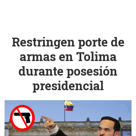
posibles
Ibagué
responsables
Restringen porte de
armas en Tolima
durante posesión
presidencial