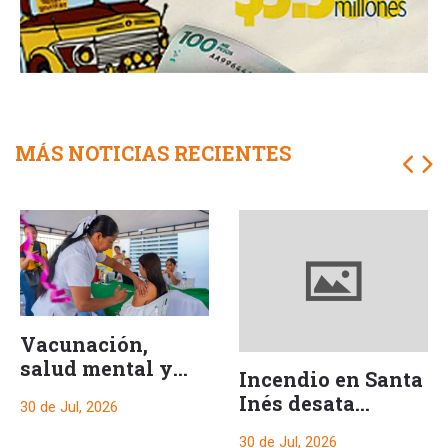
MÁS NOTICIAS RECIENTES
Vacunación,
salud mental y
Incendio en Santa
control sanitario
Inés desata
30 de Jul, 2026
marcan balance
búsqueda de
semestral en
30 de Jul, 2026