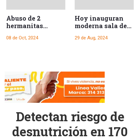
Abuso de 2
Hoy inauguran
hermanitas
moderna sala de
cuando tenían 6 y
Radioterapia en el
08 de Oct, 2024
29 de Aug, 2024
9 años, gracias a
Hospital Federico
que eran sobrinas
Lleras
de su esposa
Detectan riesgo de
desnutrición en 170