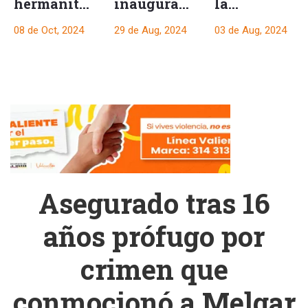
hermanitas
inauguran
la
cuando
moderna
alcaldesa
08 de Oct, 2024
29 de Aug, 2024
03 de Aug, 2024
tenían 6 y
sala de
del Líbano
9 años,
Radioterapia
por
gracias a
en el
desacatar
que eran
Hospital
orden de
sobrinas
Federico
un Juez
de su
Lleras
esposa
Asegurado tras 16
años prófugo por
crimen que
conmocionó a Melgar