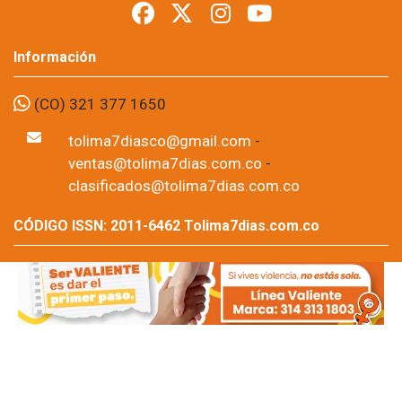
Información
(CO) 321 377 1650
tolima7diasco@gmail.com
-
ventas@tolima7dias.com.co
-
clasificados@tolima7dias.com.co
CÓDIGO ISSN: 2011-6462 Tolima7dias.com.co
Tolima7dias.com.co - Prohibida su reproducción total o
parcial, así como su traducción a cualquier idioma sin
autorización escrita de su titular. Noticias de Ibagué-
Tolima, Colombia y el mundo.
Copyright © 2026 Tolima7dias.com.co
.Todos los Derechos Reservados