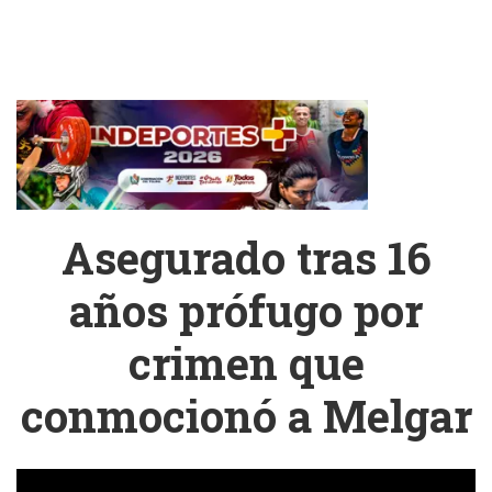
9 años,
Radioterapia
por
gracias a
en el
desacatar
que eran
Hospital
orden de
sobrinas
Federico
un Juez
de su
Lleras
esposa
Asegurado tras 16
años prófugo por
crimen que
conmocionó a Melgar