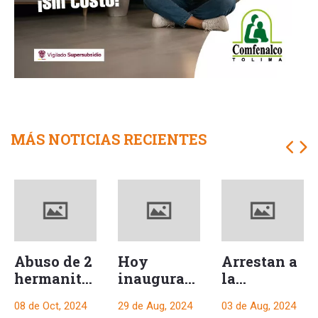
MÁS NOTICIAS RECIENTES
Abuso de 2
Hoy
Arrestan a
hermanitas
inauguran
la
cuando
moderna
alcaldesa
08 de Oct, 2024
29 de Aug, 2024
03 de Aug, 2024
tenían 6 y
sala de
del Líbano