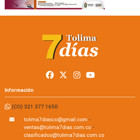
Información
(CO) 321 377 1650
tolima7diasco@gmail.com
-
ventas@tolima7dias.com.co
-
clasificados@tolima7dias.com.co