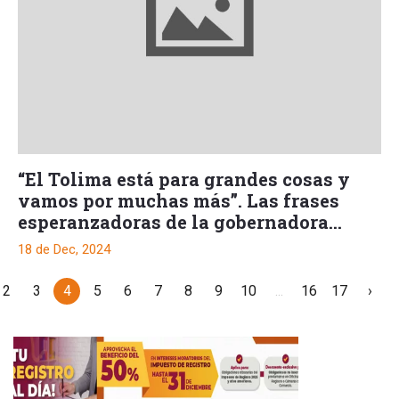
“El Tolima está para grandes cosas y
vamos por muchas más”. Las frases
esperanzadoras de la gobernadora
Adriana Matiz
18 de Dec, 2024
2
3
4
5
6
7
8
9
10
...
16
17
›