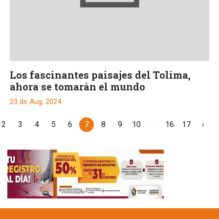
Los fascinantes paisajes del Tolima,
ahora se tomarán el mundo
23 de Aug, 2024
2
3
4
5
6
7
8
9
10
...
16
17
›