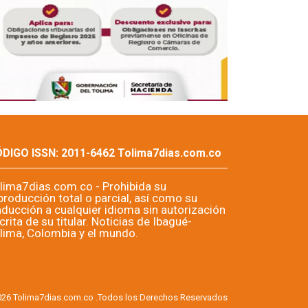
DIGO ISSN: 2011-6462 Tolima7dias.com.co
lima7dias.com.co - Prohibida su
producción total o parcial, así como su
aducción a cualquier idioma sin autorización
crita de su titular. Noticias de Ibagué-
lima, Colombia y el mundo.
026 Tolima7dias.com.co .Todos los Derechos Reservados