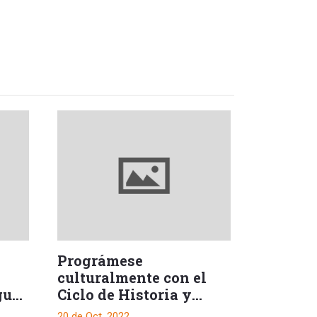
Prográmese
culturalmente con el
gué
Ciclo de Historia y
memoria de la
20 de Oct, 2022