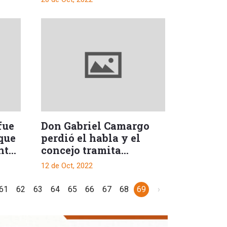
violencia en el Tolima
fue
Don Gabriel Camargo
que
perdió el habla y el
nte
concejo tramita
iniciativa
12 de Oct, 2022
61
62
63
64
65
66
67
68
69
›