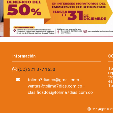
Información
CÓ
To
(CO) 321 377 1650
re
tr
tolima7diasco@gmail.com
-
es
To
ventas@tolima7dias.com.co
-
clasificados@tolima7dias.com.co
Copyright © 2