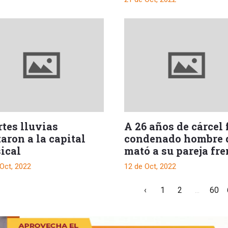
rtes lluvias
A 26 años de cárcel 
aron a la capital
condenado hombre 
ical
mató a su pareja fre
a sus hijas
Oct, 2022
12 de Oct, 2022
‹
1
2
...
60