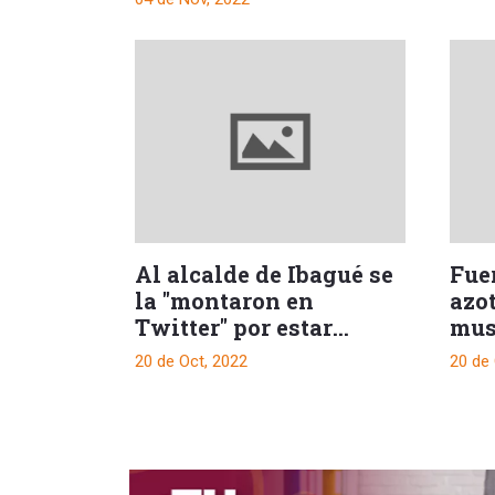
Al alcalde de Ibagué se
Fue
la "montaron en
azot
Twitter" por estar
mus
ausente ante ola
20 de Oct, 2022
20 de 
invernal