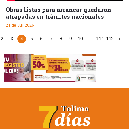
Obras listas para arrancar quedaron
atrapadas en trámites nacionales
21 de Jul, 2026
2
3
4
5
6
7
8
9
10
...
111
112
›