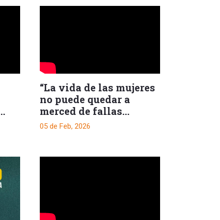
“La vida de las mujeres
no puede quedar a
merced de fallas
procesales”: secretaria
05 de Feb, 2026
de la Mujer del Tolima