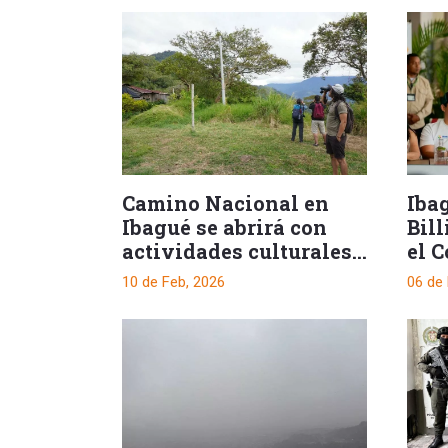
Ibag
Camino Nacional en
Bil
Ibagué se abrirá con
el 
actividades culturales
y recreativas
06 de
10 de Feb, 2026