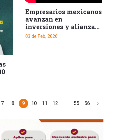
Empresarios mexicanos
avanzan en
inversiones y alianzas
en el Tolima
03 de Feb, 2026
as
00
7
8
9
10
11
12
...
55
56
›