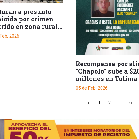
turan a presunto
icida por crimen
rrido en zona rural
 Tolima
 Feb, 2026
Recompensa por ali
“Chapolo” sube a $2
millones en Tolima
05 de Feb, 2026
‹
1
2
...
6