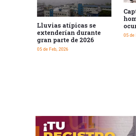
Cap
hom
Lluvias atípicas se
ocu
extenderían durante
del
05 de
gran parte de 2026
05 de Feb, 2026