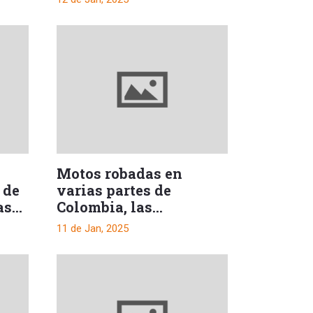
Motos robadas en
 de
varias partes de
as
Colombia, las
2025
encontraron en el
11 de Jan, 2025
Tolima