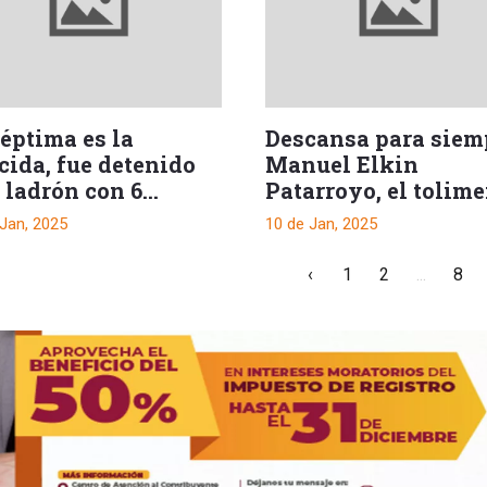
éptima es la
Descansa para siem
cida, fue detenido
Manuel Elkin
 ladrón con 6
Patarroyo, el tolim
cesos penales
más conocido en el
 Jan, 2025
10 de Jan, 2025
ima
mundo
‹
1
2
...
8