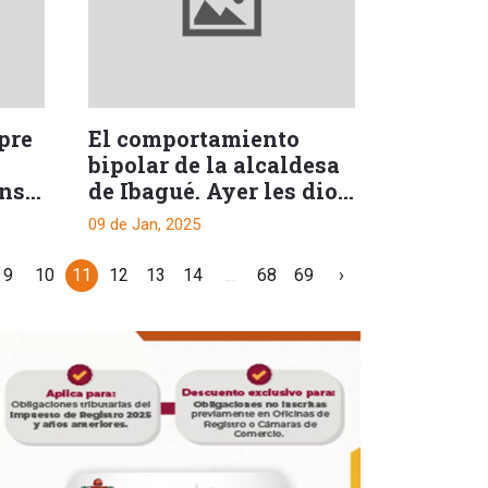
pre
El comportamiento
bipolar de la alcaldesa
ense
de Ibagué. Ayer les dio
palo, hoy zanahoria
09 de Jan, 2025
9
10
11
12
13
14
...
68
69
›