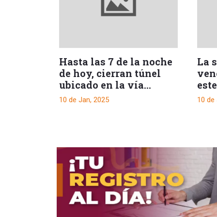
Hasta las 7 de la noche
La s
de hoy, cierran túnel
ven
ubicado en la vía
este
Melgar Bogotá
pro
10 de Jan, 2025
10 de
enc