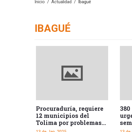
Inicio
Actualidad
Ibagué
IBAGUÉ
Procuraduría, requiere
380
12 municipios del
urge
Tolima por problemas
sem
de recolección de
det
13 de Jan, 2025
13 de