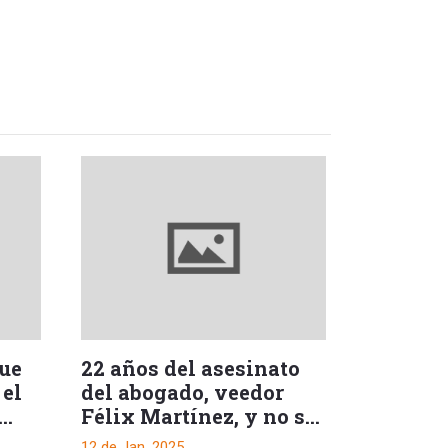
que
22 años del asesinato
 el
del abogado, veedor
Félix Martínez, y no se
sabe quién lo ordenó
12 de Jan, 2025