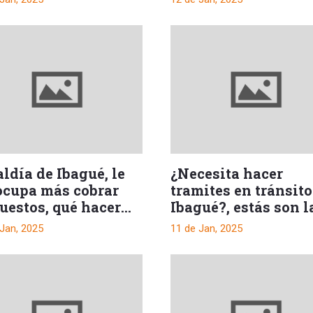
ldía de Ibagué, le
¿Necesita hacer
ocupa más cobrar
tramites en tránsito
uestos, qué hacer
Ibagué?, estás son l
as
nuevas tarifas del 
 Jan, 2025
11 de Jan, 2025