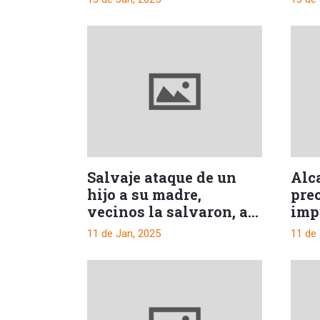
basuras
Salvaje ataque de un
Alca
hijo a su madre,
pre
vecinos la salvaron, al
imp
llamar a la Policía
obr
11 de Jan, 2025
11 de