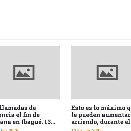
 llamadas de
Esto es lo máximo 
ncia el fin de
le pueden aumentar
ana en Ibagué. 13
arriendo, durante el
enidos
2025
 Jan, 2025
12 de Jan, 2025