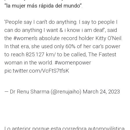
“la mujer más rápida del mundo”
.
'People say I can't do anything. I say to people I
can do anything I want & i know i am deaf', said
the
#women
's absolute record holder Kitty O'Neil.
In that era, she used only 60% of her car's power
to reach 825.127 km/ to be called, The Fastest
woman in the world.
#womenpower
pic.twitter.com/VcFtS7tfsK
— Dr Renu Sharma (@renujaiho)
March 24, 2023
Lo anterior porque esta corredora automovilística