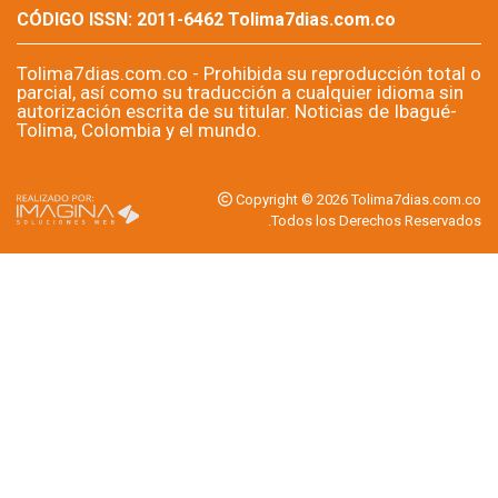
analizar la situación de la criminalidad urbana, revisar
estrategias de seguridad y discutir la implementación de los
denominados Bloques de Defensa y Seguridad.
Por: Editor Región,
Tolima7dias.com.co
La jornada convocará a los alcaldes de Bogotá, Medellín, Cali,
Barranquilla, Cartagena, Cúcuta, Bucaramanga e Ibagué.
Durante el encuentro, cada administración presentará un
panorama de las condiciones de seguridad de su territorio, las
principales modalidades delictivas identificadas y las acciones
que viene ejecutando para enfrentar esos fenómenos.
En representación de Ibagué también asistirá el secretario de
Gobierno, Jhon Jairo Gómez. Según la agenda prevista, la
delegación expondrá el diagnóstico de las principales
problemáticas de seguridad de la ciudad, la priorización de
actores y objetivos criminales, así como los recursos, la