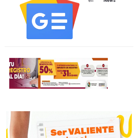
en
News