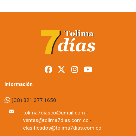
Ocho ciudades
revisarán estrategia
nacional contra el
crimen urbano
Foto: suministrada a Tolima7Días.
05 de Aug, 2026
La alcaldesa de Ibagué, Johana Aranda, participará este martes
4 de agosto en la Cumbre Nacional de Seguridad Urbana que se
realizará en Barranquilla, un encuentro que reunirá a los
mandatarios de ocho de las principales ciudades del país para