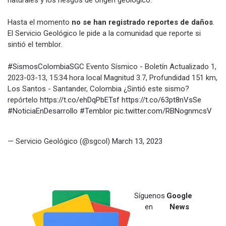
naturales y los riesgos de origen geológico.
Hasta el momento
no se han registrado reportes de daños
.
El Servicio Geológico le pide a la comunidad que reporte si
sintió el temblor.
#SismosColombiaSGC
Evento Sísmico - Boletín Actualizado 1,
2023-03-13, 15:34 hora local Magnitud 3.7, Profundidad 151 km,
Los Santos - Santander, Colombia ¿Sintió este sismo?
repórtelo
https://t.co/ehDqPbETsf
https://t.co/63pt8nVsSe
#NoticiaEnDesarrollo
#Temblor
pic.twitter.com/RBNognmcsV
— Servicio Geológico (@sgcol)
March 13, 2023
Síguenos
Google
en
News