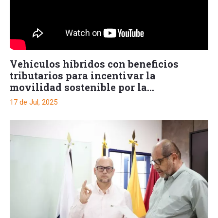
Vehículos híbridos con beneficios
tributarios para incentivar la
movilidad sostenible por la
Gobernación del Tolima
17 de Jul, 2025