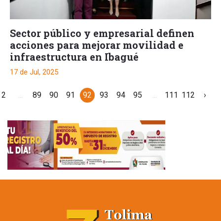
Sector público y empresarial definen
acciones para mejorar movilidad e
infraestructura en Ibagué
17 de Jul, 2025
2
...
89
90
91
92
93
94
95
...
111
112
›